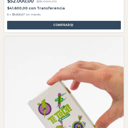
$52.000,00
$58.000,00
$41.600,00
con
Transferencia
6
x
$8.666,67
sin interés