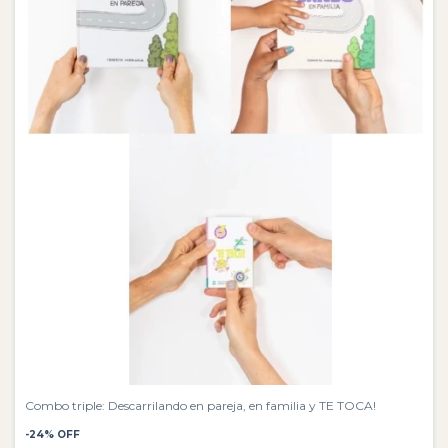
Combo triple: Descarrilando en pareja, en familia y TE TOCA!
-
24
%
OFF