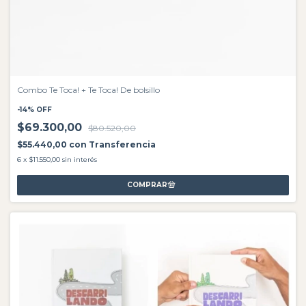
Combo Te Toca! + Te Toca! De bolsillo
-
14
%
OFF
$69.300,00
$80.520,00
$55.440,00
con
Transferencia
6
x
$11.550,00
sin interés