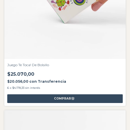
Juego Te Toca! De Bolsillo
$25.070,00
$20.056,00
con
Transferencia
6
x
$4.178,33
sin interés