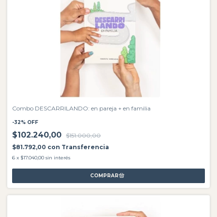
Combo DESCARRILANDO: en pareja + en familia
-
32
%
OFF
$102.240,00
$151.000,00
$81.792,00
con
Transferencia
6
x
$17.040,00
sin interés