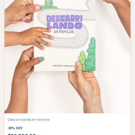
Descarrilando en familia
-
19
%
OFF