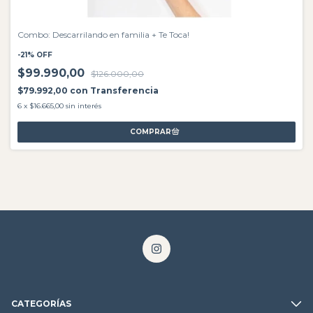
Combo: Descarrilando en familia + Te Toca!
-
21
%
OFF
$99.990,00
$126.000,00
$79.992,00
con
Transferencia
6
x
$16.665,00
sin interés
CATEGORÍAS