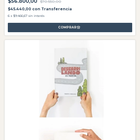
$56.800,00
$70.550,00
$45.440,00
con
Transferencia
6
x
$9.466,67
sin interés