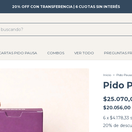
20% OFF CON TRANSFERENCIA | 6 CUOTAS SIN INTERÉS
CARTAS PIDO PAUSA
COMBOS
VER TODO
PREGUNTAS F
Inicio
>
Pido Paus
Pido 
$25.070,
$20.056,00
6
x
$4.178,33
20% de desc