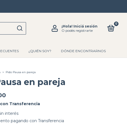
0
¡Hola!
Iniciá sesión
O podés registrarte
RECUENTES
¿QUIÉN SOY?
DÓNDE ENCONTRARNOS
a
>
Pido Pausa en pareja
Pausa en pareja
00
con
Transferencia
sin interés
uento
pagando con Transferencia