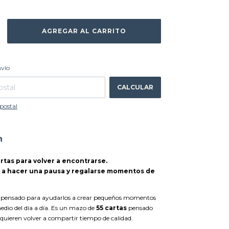
CAMBIAR CP
 CP:
nvío
CALCULAR
postal
n
tas para volver a encontrarse.
n a hacer una pausa y regalarse momentos de
 pensado para ayudarlos a crear pequeños momentos
dio del día a día. E
s un mazo de
55 cartas
pensado
 quieren volver a compartir tiempo de calidad.