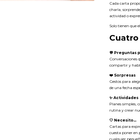
Cada carta propo
charla, sorprend
actividad o expre
Solo tienen que e
Cuatro
💬 Preguntas 
Conversaciones q
compartir y hab
❤️ Sorpresas
Gestos para alegr
de una fecha espe
✨ Actividades
Planes simples, cr
rutina y crear nu
🤍 Necesito...
Cartas para expr
cuesta poner en 
cualquier pequeñ