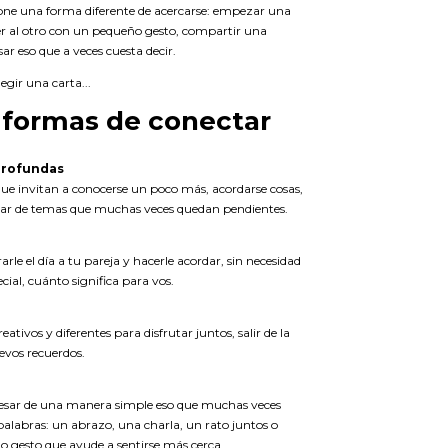
ne una forma diferente de acercarse: empezar una
er al otro con un pequeño gesto, compartir una
sar eso que a veces cuesta decir.
legir una carta...
 formas de conectar
profundas
ue invitan a conocerse un poco más, acordarse cosas,
lar de temas que muchas veces quedan pendientes.
arle el día a tu pareja y hacerle acordar, sin necesidad
cial, cuánto significa para vos.
eativos y diferentes para disfrutar juntos, salir de la
evos recuerdos.
esar de una manera simple eso que muchas veces
palabras: un abrazo, una charla, un rato juntos o
o gesto que ayude a sentirse más cerca.