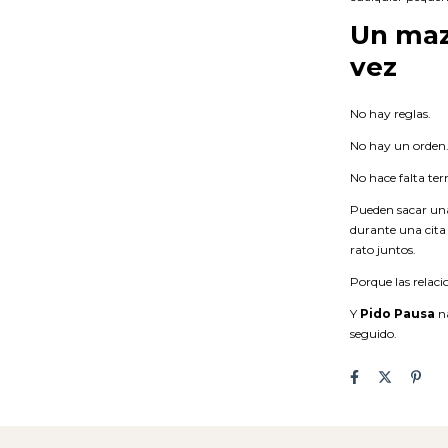
Un maz
vez
No hay reglas.
No hay un orden
No hace falta ter
Pueden sacar una
durante una cit
rato juntos.
Porque las relac
Y
Pido Pausa
na
seguido.