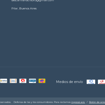
descarrilando.libro@gmail.com
Pilar, Buenos Aires
Medios de envío
eservados.
Defensa de las y los consumidores. Para reclamos
ingresá acá.
/
Botón de arr