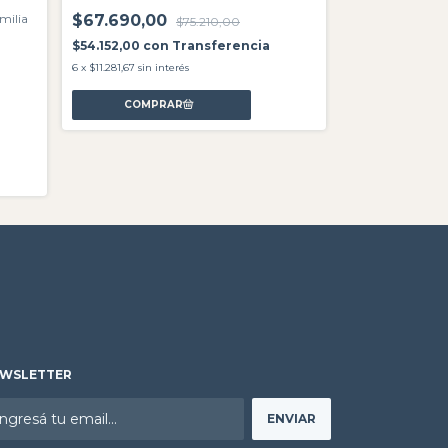
milia
$67.690,00
$75.210,00
$54.152,00
con
Transferencia
6
x
$11.281,67
sin interés
WSLETTER