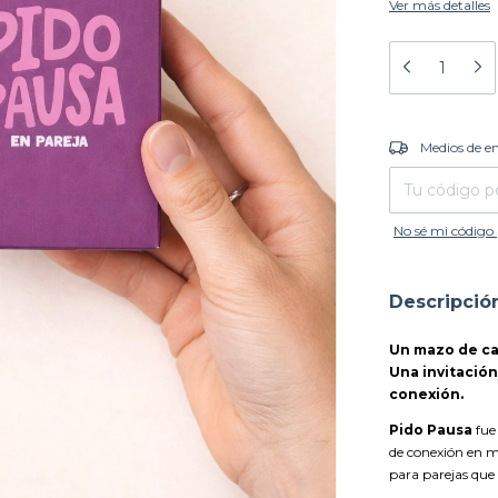
Ver más detalles
Entregas para el
Medios de e
No sé mi código 
Descripció
Un mazo de car
Una invitació
conexión.
Pido Pausa
fue
de conexión en me
para parejas que