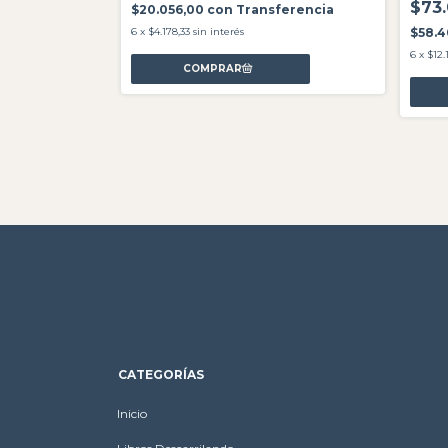
$73
$20.056,00
con
Transferencia
6
x
$4.178,33
sin interés
$58.
6
x
$12.
CATEGORÍAS
Inicio