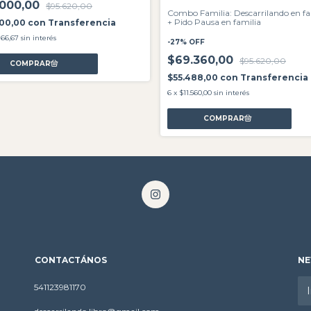
.000,00
$95.620,00
Combo Familia: Descarrilando en fa
+ Pido Pausa en familia
400,00
con
Transferencia
166,67
sin interés
-
27
%
OFF
$69.360,00
$95.620,00
$55.488,00
con
Transferencia
6
x
$11.560,00
sin interés
CONTACTÁNOS
NE
541123981170