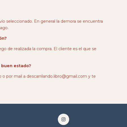
vío seleccionado. En general la demora se encuentra
pago.
ión?
ego de realizada la compra. El cliente es el que se
n buen estado?
 o por mail a
descarrilando.libro@gmail.com
y te