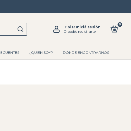
0
¡Hola!
Iniciá sesión
O podés registrarte
RECUENTES
¿QUIÉN SOY?
DÓNDE ENCONTRARNOS