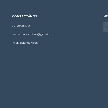
CONTACTÁNOS
NE
541123981170
descarrilando.libro@gmail.com
Pilar, Buenos Aires